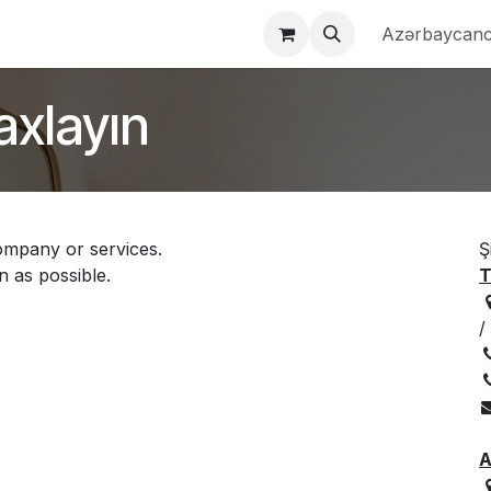
qqımızda
Dəstək
Referanslarımız
Məhsullarımız
Azərbaycan
Dem
axlayın
ompany or services.
Ş
n as possible.
T
/
A