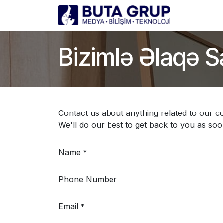
Məzmuna keçin
Əsas
Ha
Bizimlə Əlaqə S
Contact us about anything related to our c
We'll do our best to get back to you as soo
Name
*
Phone Number
Email
*