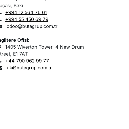
üçəsi, Bakı
+994 12 564 76 61
+994 55 450 69 79
odoo@butagrup.com.tr
ngiltərə Ofisi:
1405 Wiverton Tower, 4 New Drum
treet, E1 7AT
+44 790 962 99 77
uk@butagrup.com.tr