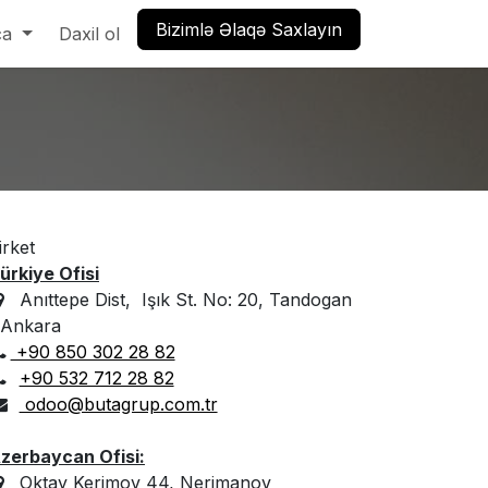
Bizimlə Əlaqə Saxlayın
ca
o
Qiymətlər
Daxil ol
Ünsiyyət
Karyera
Forum
Blog
irket
ürkiye Ofisi
Anıttepe Dist, Işık St. No: 20, Tandogan
 Ankara
+90 850 302 28 82
+90 532 712 28 82
odoo@butagrup.com.tr
zerbaycan Ofisi:
Oktay Kerimov 44, Nerimanov